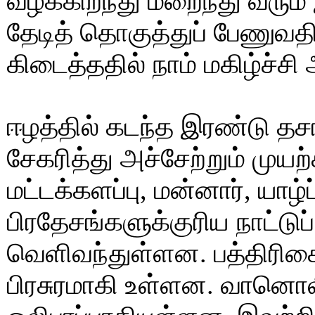
வழக்கிறந்து மறைந்து வரும
தேடித் தொகுத்துப் பேணுவதி
கிடைத்ததில் நாம் மகிழ்ச்ச
ஈழத்தில் கடந்த இரண்டு தச
சேகரித்து அச்சேற்றும் முய
மட்டக்களப்பு, மன்னார், யா
பிரதேசங்களுக்குரிய நாட்டு
வெளிவந்துள்ளன. பத்திரிக
பிரசுரமாகி உள்ளன. வானொலிப