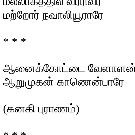
மல்லாகத்தில் வீரரிவர்
மற்றோர் நவாலியூராரே
* * *
ஆனைக்கோட்டை வேளாளன
ஆறுமுகன் காணென்பாரே
(கனகி புராணம்)