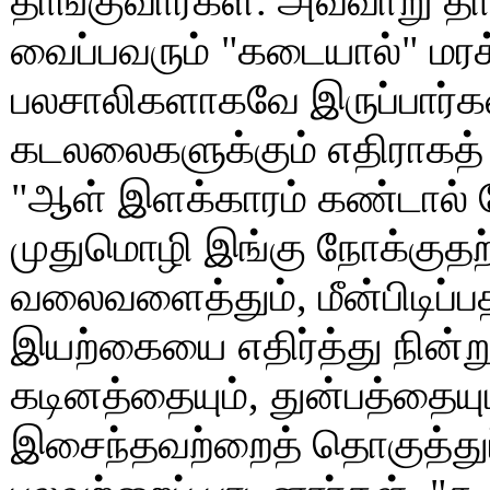
தாங்குவார்கள். அவ்வாறு த
வைப்பவரும் "கடையால்" மரக
பலசாலிகளாகவே இருப்பார்கள்.
கடலலைகளுக்கும் எதிராகத் 
"ஆள் இளக்காரம் கண்டால் 
முதுமொழி இங்கு நோக்குதற்க
வலைவளைத்தும், மீன்பிடிப்ப
இயற்கையை எதிர்த்து நின்று
கடினத்தையும், துன்பத்தையும
இசைந்தவற்றைத் தொகுத்துப