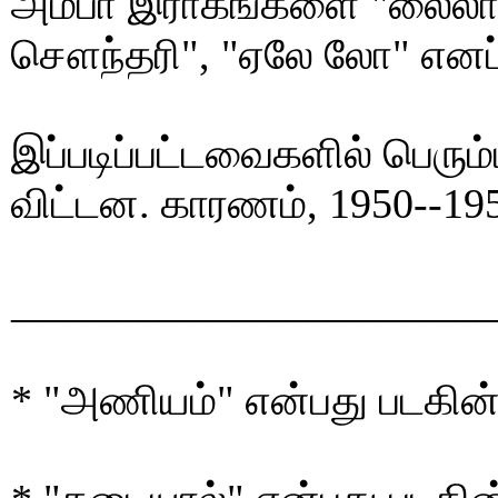
அம்பா இராகங்களை "லைலா"
சௌந்தரி", "ஏலே லோ" எனப்பக
இப்படிப்பட்டவைகளில் பெர
விட்டன. காரணம், 1950--195
_______________________
* "அணியம்" என்பது படகின்