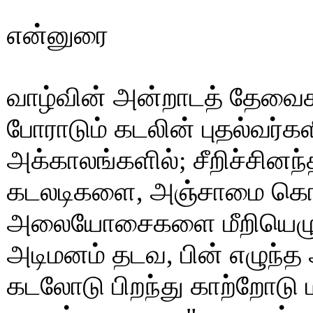
என்னுரை
வாழ்வின் அன்றாடத் தேவைக
போராடும் கடலின் புதல்வர
அக்காலங்களில்; சீறிச்சினந
கடலடிகளை, அஞ்சாமை கொண்
அலையோசைகளை மீறியெழுந
அடிமனம் தடவ, பின் எழுந
கடலோடு பிறந்து காற்றோடு