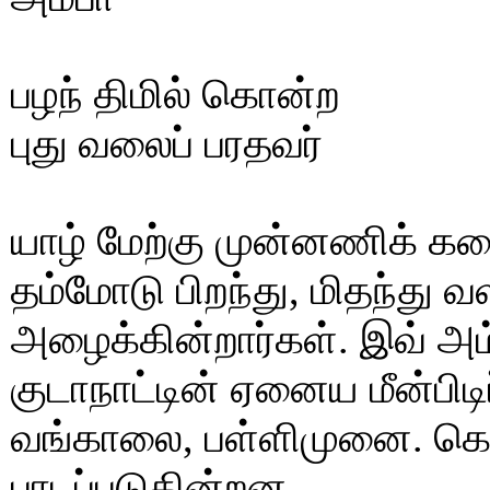
பழந் திமில் கொன்ற
புது வலைப் பரதவர்
யாழ் மேற்கு முன்னணிக் கரை
தம்மோடு பிறந்து, மிதந்து 
அழைக்கின்றார்கள். இவ் அம்
குடாநாட்டின் ஏனைய மீன்பிடி
வங்காலை, பள்ளிமுனை. கொ
பாடப்படுகின்றன.