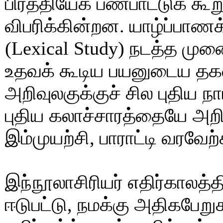
பிரத்தியேக பண்பாட்டுக் கூ
விபரிக்கின்றன. யாழ்ப்பாண
(Lexical Study) நடத்த மு
உதவக் கூடிய பயனுடைய தகவ
அறிவுலகுக்குச் சில புதிய ந
புதிய கலாச்சாரத்தையே அறிம
இம்முயற்சி, பாராட்டி வரவே
இந்நூலாசிரியர் எதிர்காலத்
ஈடுபட்டு, நமக்கு அதிகபேறு