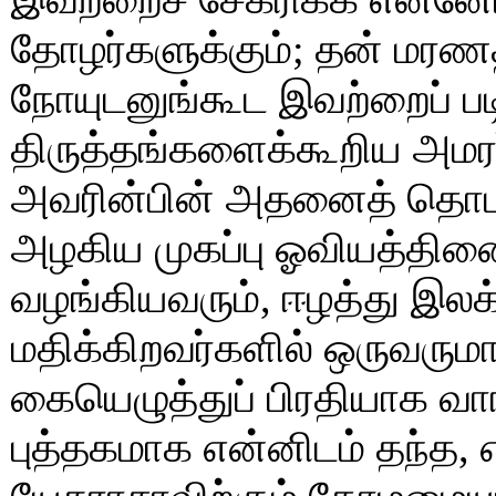
தோழர்களுக்கும்; தன் மரணத
நோயுடனுங்கூட இவற்றைப் படி
திருத்தங்களைக்கூறிய அமரர
அவரின்பின் அதனைத் தொடர்ந
அழகிய முகப்பு ஓவியத்தின
வழங்கியவரும், ஈழத்து இலக்
மதிக்கிறவர்களில் ஒருவருமாக
கையெழுத்துப் பிரதியாக வா
புத்தகமாக என்னிடம் தந்த,