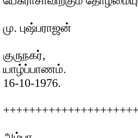
யேசுராசாவிற்கும் தோழமையு
மு. புஷ்பராஜன்
குருநகர்,
யாழ்ப்பாணம்.
16-10-1976.
++++++++++++++++++++
அம்பா