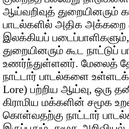
ஆய்வறிவுத் துறையினரும் க
பாடல்களில் அதிக அக்கறை 
இலக்கியப் படைப்பாளிகளும்,
துறையினரும் கூட நாட்டுப் 
உணர்ந்துள்ளனர். மேலைத் த
நாட்டார் பாடல்களை உள்ளடக்க
Lore) பற்றிய ஆய்வு, ஒரு த
கிராமிய மக்களின் சமூக உறவ
கொள்வதற்கு நாட்டார் பாடல
இருப்பதும், சமூக அறிவிய