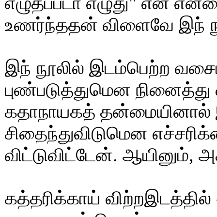
எழுதப்படா எழுது" என என்னைச
உணர்ந்ததன் விளைவே இந் ந
இந் நூலில் இடம்பெற்ற வசை
புண்படுத்துமென நினைத்து
கதாநாயகத் தன்மையினால
சிதைந்துவிடுமென எச்சரி
விட்டுவிட்டேன். ஆயினும், அ
கத்தரிக்காய் விற்றஇடத்தில் 