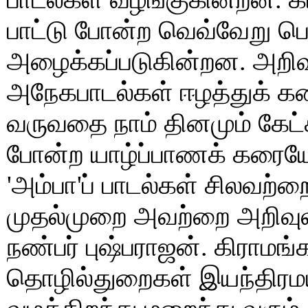
பாட்டு போன்ற வெவ்வேறு ப
அழைக்கப்படுகின்றன. அறி
அநேகபாடல்கள் ஈழத்துக் கர
வருவதை நாம் தினமும் கேட்
போன்ற யாழ்ப்பாணக் கரைய
'அம்பா'ப் பாடல்கள் சிலவற்ற
முதல்முறை அவற்றை அறிவுலகு
நண்பர் புஷ்பராஜன். கிராம
தொழில்துறைகள் இயந்திரம