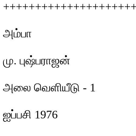
++++++++++++++++++++
அம்பா
மு. புஷ்பராஜன்
அலை வெளியீடு - 1
ஐப்பசி 1976