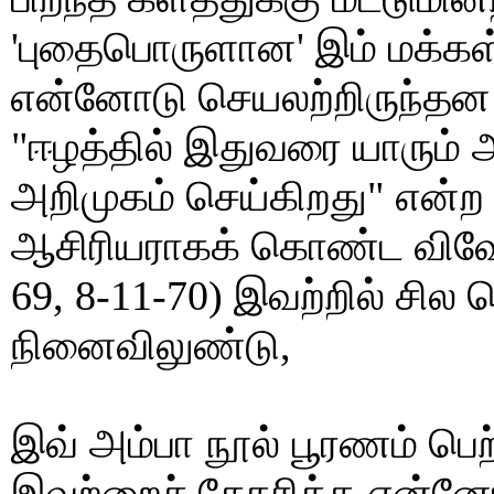
'புதைபொருளான' இம் மக்கள
என்னோடு செயலற்றிருந்தன 
"ஈழத்தில் இதுவரை யாரும்
அறிமுகம் செய்கிறது" என்ற
ஆசிரியராகக் கொண்ட விவேக
69, 8-11-70) இவற்றில் சி
நினைவிலுண்டு,
இவ் அம்பா நூல் பூரணம் பெற
இவற்றைச் சேகரிக்க என்னோ