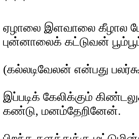
* * *
ஏழாலை இளவாலை கீழால 
புன்னாலைக் கட்டுவன் பூம்பூ
(கல்லடிவேலன் என்பது பலர்கூ
இப்படிக் கேலிக்கும் கிண்டலு
கண்டு, மனம்தேறினேன்.
பிறந்த களத்துக்கு மட்டுமி