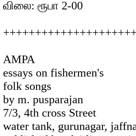
விலை: ரூபா 2-00
++++++++++++++++++++
AMPA
essays on fishermen's
folk songs
by m. pusparajan
7/3, 4th cross Street
water tank, gurunagar, jaffn