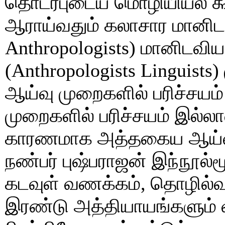
தொடர்புடைய மொழியியல் க
ஆராய்வதும் கலாசார மானிடவ
Anthropologists) மானிடவ
(Anthropologists Linguist
ஆய்வு முறைகளில் பரிச்சயம
முறைகளில் பரிச்சயம் இல்ல
காரணமாக அத்தகைய ஆய்வ
நண்பர் புஷ்பராஜன் இந்நூல்மூ
கடவுள் வணக்கம், தொழில்வ
இரண்டு அத்தியாயங்களும் வ