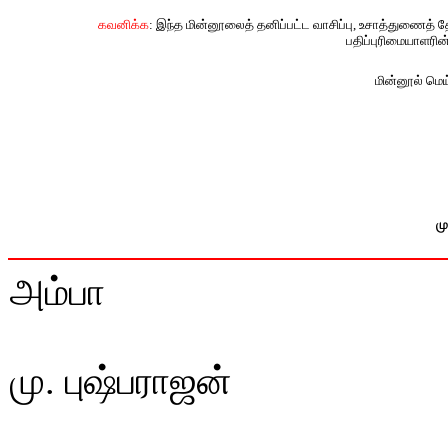
கவனிக்க
: இந்த மின்னூலைத் தனிப்பட்ட வாசிப்பு, உசாத்துணைத் 
பதிப்புரிமையாளரின
மின்னூல் மெய்
மு
அம்பா
மு. புஷ்பராஜன்